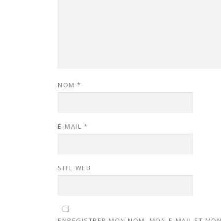
NOM
*
E-MAIL
*
SITE WEB
ENREGISTRER MON NOM, MON E-MAIL ET MON