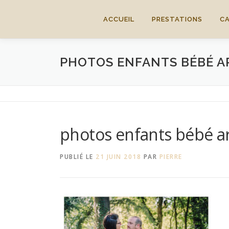
Aller
au
ACCUEIL
PRESTATIONS
C
contenu
PHOTOS ENFANTS BÉBÉ AR
photos enfants bébé ar
PUBLIÉ LE
21 JUIN 2018
PAR
PIERRE