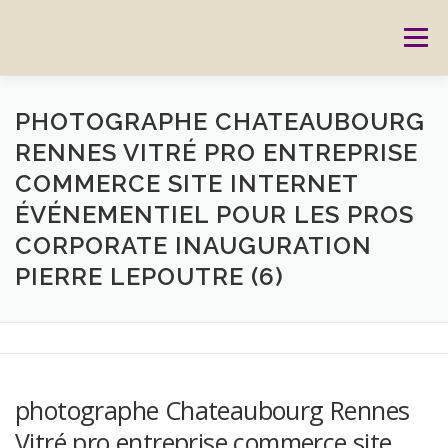
Aller
au
Menu
contenu
ACCUEIL
PRESTATIONS
CARTES CADEAUX
PHOTOGRAPHE CHATEAUBOURG
RENNES VITRÉ PRO ENTREPRISE
COMMERCE SITE INTERNET
RÉSERVATION
GALERIE
BLOG
CONTACT
ÉVÉNEMENTIEL POUR LES PROS
CORPORATE INAUGURATION
REPORTAGES
MON HISTOIRE
PIERRE LEPOUTRE (6)
photographe Chateaubourg Rennes
Vitré pro entreprise commerce site