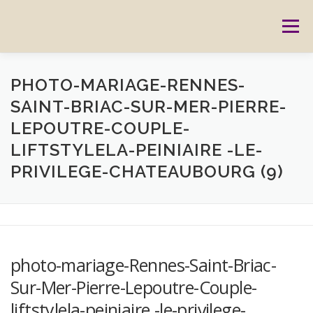
Aller
au
Menu
contenu
ACCUEIL
PRESTATIONS
CARTES CADEAUX
PHOTO-MARIAGE-RENNES-
SAINT-BRIAC-SUR-MER-PIERRE-
LEPOUTRE-COUPLE-
RÉSERVATION
GALERIE
BLOG
CONTACT
LIFTSTYLELA-PEINIAIRE -LE-
PRIVILEGE-CHATEAUBOURG (9)
REPORTAGES
MON HISTOIRE
photo-mariage-Rennes-Saint-Briac-
Sur-Mer-Pierre-Lepoutre-Couple-
liftstylela-peiniaire -le-privilege-